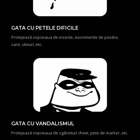
GATA CU PETELE DIFICILE
Protejează vopseaua de insecte, excremente de pasăre,
sare, uleiuri, etc.
GATA CU VANDALISMUL
Protejează vopseaua de zgârieturi cheie, pete de marker, etc.