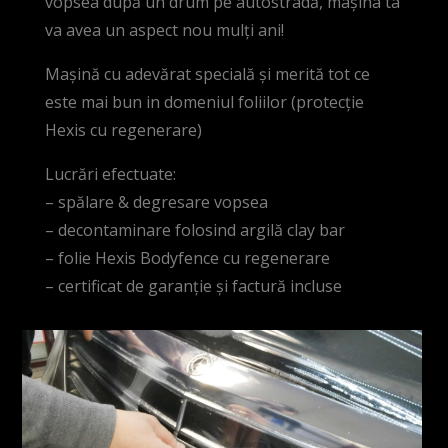
vopsea după un drum pe autostradă, mașina ta
va avea un aspect nou mulți ani!
Mașină cu adevărat specială și merită tot ce
este mai bun in domeniul foliilor (protecție
Hexis cu regenerare)
Lucrări efectuate:
– spălare & degresare vopsea
– decontaminare folosind argilă clay bar
– folie Hexis Bodyfence cu regenerare
– certificat de garanție și factură incluse